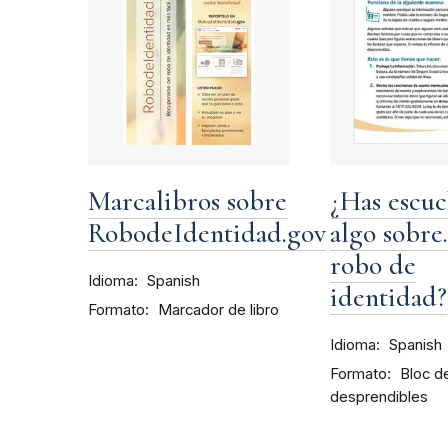
Marcalibros sobre
¿Has escu
RobodeIdentidad.gov
algo sobre.
robo de
Idioma
Spanish
identidad?
Formato
Marcador de libro
Idioma
Spanish
Formato
Bloc d
desprendibles