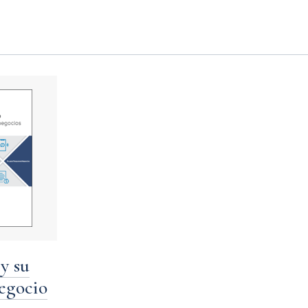
 y su
egocio