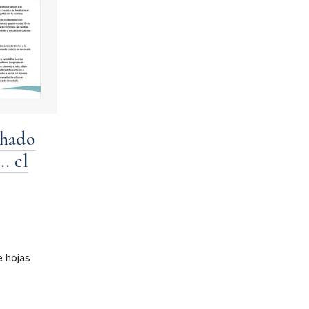
chado
.. el
e hojas