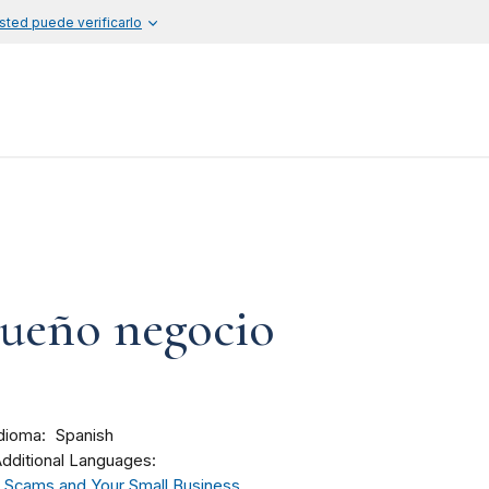
sted puede verificarlo
equeño negocio
dioma
Spanish
dditional Languages:
Scams and Your Small Business