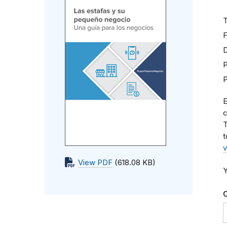
D
P
E
c
T
t
v
View PDF
(618.08 KB)
Y