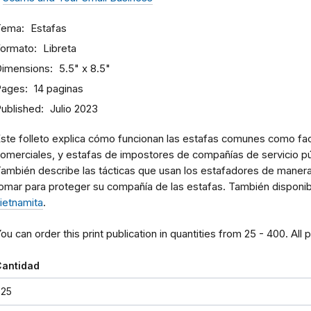
Tema
Estafas
Formato
Libreta
imensions
5.5" x 8.5"
Pages
14 paginas
ublished
Julio 2023
ste folleto explica cómo funcionan las estafas comunes como fact
omerciales, y estafas de impostores de compañías de servicio p
ambién describe las tácticas que usan los estafadores de manera
omar para proteger su compañía de las estafas. También disponi
ietnamita
.
ou can order this print publication in quantities from 25 - 400. All 
Cantidad